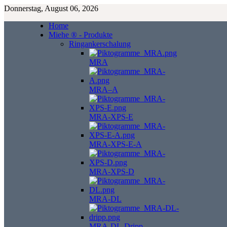
Donnerstag, August 06, 2026
Home
Miehe ® - Produkte
Ringankerschalung
MRA
MRA–A
MRA-XPS-E
MRA-XPS-E-A
MRA-XPS-D
MRA-DL
MRA-DL-Dripp