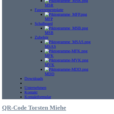
MSR
Faserzementplatte
MFP
Schalboard
MSB
Zubehör
MSAS
MFK
MVK
MDD
Downloads
Unternehmen
Kontakt
Kontaktformular
QR-Code Torsten Miehe