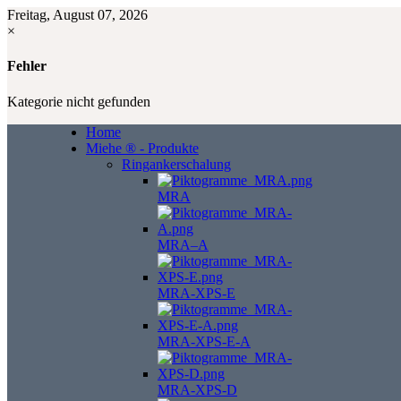
Freitag, August 07, 2026
×
Fehler
Kategorie nicht gefunden
Home
Miehe ® - Produkte
Ringankerschalung
MRA
MRA–A
MRA-XPS-E
MRA-XPS-E-A
MRA-XPS-D