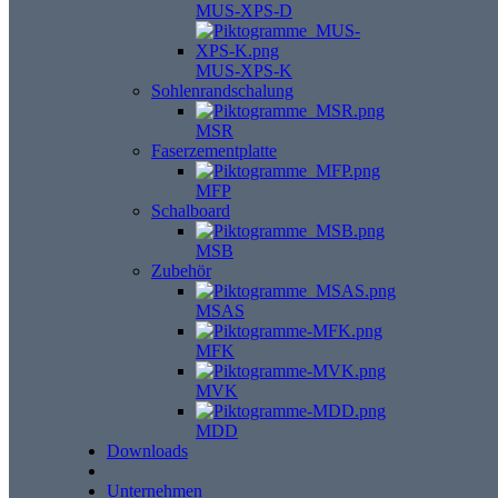
MUS-XPS-D
MUS-XPS-K
Sohlenrandschalung
MSR
Faserzementplatte
MFP
Schalboard
MSB
Zubehör
MSAS
MFK
MVK
MDD
Downloads
Unternehmen